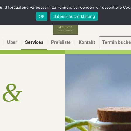
 und fortlaufend verbessern zu können, verwenden wir essentielle Coo
OK
Datenschutzerklärung
Über
Services
Preisliste
Kontakt
Termin buch
&
e