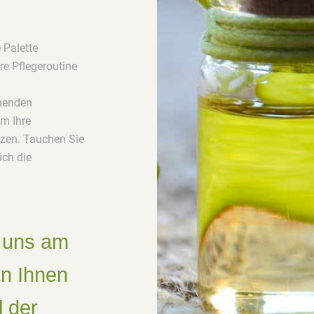
 Palette
re Pflegeroutine
hnenden
um Ihre
tzen. Tauchen Sie
ich die
t uns am
en Ihnen
l der