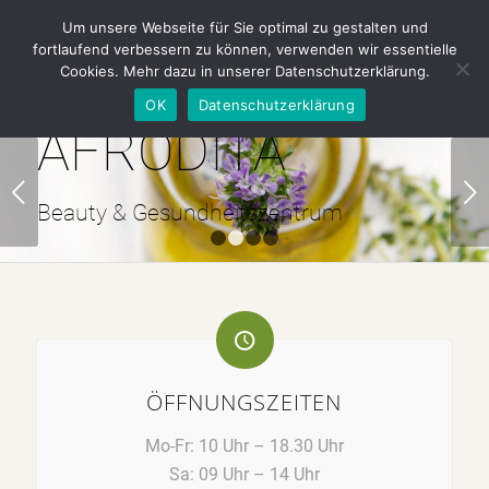
AFRODITA | Beauty & Health | Tel.: 02151 · 15 30 111
Um unsere Webseite für Sie optimal zu gestalten und
fortlaufend verbessern zu können, verwenden wir essentielle
Cookies. Mehr dazu in unserer Datenschutzerklärung.
OK
Datenschutzerklärung
AFRODITA
Weiter
Beauty & Gesundheitszentrum
1
2
3
4
PREISLISTE ANSEHEN
TERMIN BUCHEN
ÖFFNUNGSZEITEN
Mo-Fr: 10 Uhr – 18.30 Uhr
Sa: 09 Uhr – 14 Uhr